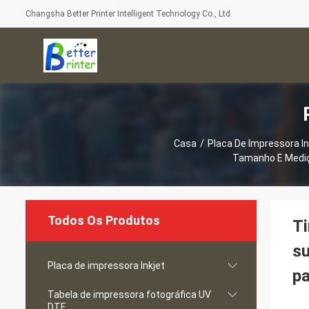
Changsha Better Printer Intelligent Technology Co., Ltd.
Casa
/
Placa De Impressora In
Tamanho E Mediç
Todos Os Produtos
Ti
s
Placa de impressora Inkjet
pa
Tabela de impressora fotográfica UV
DTF