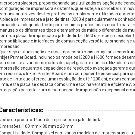
microcontroladores, proporcionando aos utilizadores opções de conecti
configuração de impressora existente, quer esteja a conceber um nov
comunicar através destes protocolos amplamente utilizados garante u
A placa de impressora a jato de tinta I3200 é particularmente conhecid
tornando-a adequada tanto para técnicos profissionais quanto para e
manuseio de diferentes tipos e tamanhos de mídia o diferencia de 
forma, a placa de impressão a jato de tinta I1600 oferece um excele
compatibilidade e interfaces de comunicação versáteis,tornando-se u
impressão.
Quer seja a atualização de uma impressora mais antiga ou a construç
Inkjet Printer Board, incluindo os modelos I3200 e I1600,fornece des
seu suporte a vários formatos de papel garante que os utilizadores n
impressão,enquanto a capacidade de resolução avançada garante que
Em resumo, o Inkjet Printer Board é um componente essencial para q
jato de tinta.que oferece uma resolução de até 1200 dpi, e com compa
tinta, esta placa se destaca como uma escolha versátil e eficiente.A 
integração perfeita e um desempenho de impressão excepcional em i
Características:
Nome do produto: Placa de impressora a jato de tinta
Dimensões: 100 mm x 80 mm x 20 mm
Compatibilidade: Compatível com vários modelos de impressoras a jat