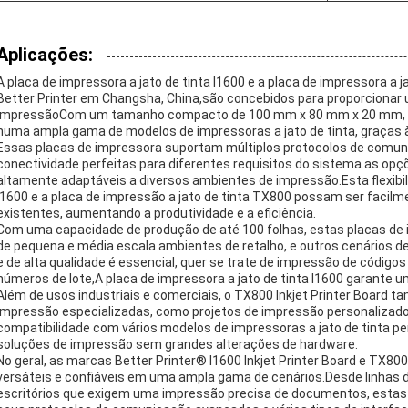
Aplicações:
A placa de impressora a jato de tinta I1600 e a placa de impressora a
Better Printer em Changsha, China,são concebidos para proporciona
impressãoCom um tamanho compacto de 100 mm x 80 mm x 20 mm, est
numa ampla gama de modelos de impressoras a jato de tinta, graças à
Essas placas de impressora suportam múltiplos protocolos de comunic
conectividade perfeitas para diferentes requisitos do sistema.as opç
altamente adaptáveis a diversos ambientes de impressão.Esta flexibil
I1600 e a placa de impressão a jato de tinta TX800 possam ser faci
existentes, aumentando a produtividade e a eficiência.
Com uma capacidade de produção de até 100 folhas, estas placas de
de pequena e média escala.ambientes de retalho, e outros cenários de
e de alta qualidade é essencial, quer se trate de impressão de código
números de lote,A placa de impressora a jato de tinta I1600 garante
Além de usos industriais e comerciais, o TX800 Inkjet Printer Board
impressão especializadas, como projetos de impressão personalizado
compatibilidade com vários modelos de impressoras a jato de tinta per
soluções de impressão sem grandes alterações de hardware.
No geral, as marcas Better Printer® I1600 Inkjet Printer Board e TX80
versáteis e confiáveis em uma ampla gama de cenários.Desde linhas
escritórios que exigem uma impressão precisa de documentos, estas 