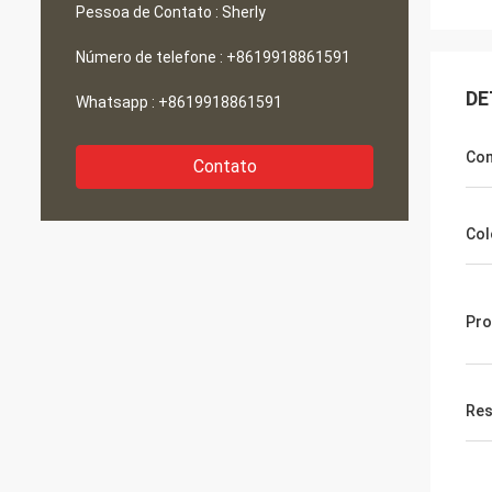
Pessoa de Contato :
Sherly
Número de telefone :
+8619918861591
DE
Whatsapp :
+8619918861591
Com
Contato
Col
Pr
Res