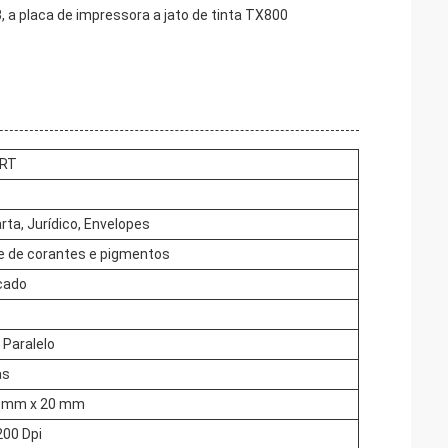
 a placa de impressora a jato de tinta TX800
ART
arta, Jurídico, Envelopes
e de corantes e pigmentos
cado
/ Paralelo
as
0 mm x 20 mm
200 Dpi