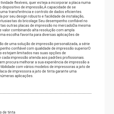
vidade flexíveis, quer esteja a incorporar a placa numa
o dispositivo de impressão,A capacidade de se
ma transferência e controlo de dados eficientes.
a por seu design robusto e facilidade de instalação,
ntusiastas do bricolage.Seu desempenho confiável no
muitas outras placas de impressão no mercadoDa mesma
nte valor combinando alta resolução com ampla
ma escolha favorita para diversas aplicações de
ão de uma solução de impressão personalizada, a série
empenho confiável com qualidade de impressão superiorO
ão estejam limitados nas suas opções de
 cada impressão atenda aos padrões profissionais.
uem procura melhorar a sua experiência de impressão a
tibilidade com vários modelos de impressoras a jato de
placa de impressora a jato de tinta garante uma
númeras aplicações.
o de tinta