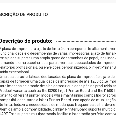
SCRIÇÃO DE PRODUTO
Descrição do produto:
A placa de impressora a jato de tinta é um componente altamente versá
funcionalidade e o desempenho de várias impressoras a jato de tinta
esta placa suporta uma ampla gama de tamanhos de papel, incluindo A
tornando-a uma escolha ideal para diversas necessidades de impres
relatórios profissionais, ou envelopes personalizados, o Inkjet Print
saída excepcional.
Uma das características destacadas da placa de impressão a jato de 
capaz de fornecer uma qualidade de impressão de até 1200 dpi.,e im
para imagens de grande detalhe.garantir que cada página produzida sej
Product variants such as the I3200 Inkjet Printer Board and the I1600 I
cater to different printer models while maintaining compatibility acr
compatibilidade torna o Inkjet Printer Board uma opção de atualização 
de tinta,Reduzir a necessidade de mudanças frequentes de hardware 
Além da ampla compatibilidade, o Inkjet Printer Board suporta múltiplo
UART.Este suporte multiprotocolo facilita a integração perfeita com 