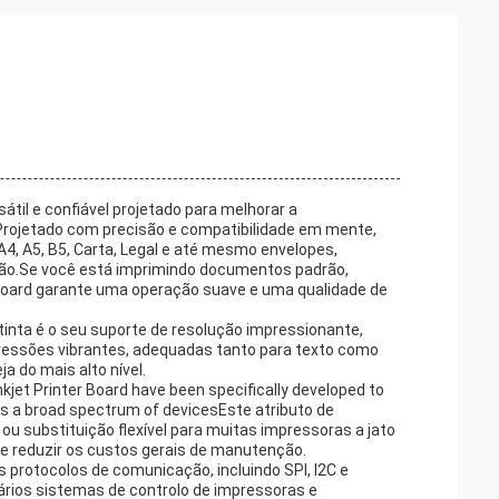
til e confiável projetado para melhorar a
.Projetado com precisão e compatibilidade em mente,
4, A5, B5, Carta, Legal e até mesmo envelopes,
são.Se você está imprimindo documentos padrão,
er Board garante uma operação suave e uma qualidade de
tinta é o seu suporte de resolução impressionante,
pressões vibrantes, adequadas tanto para texto como
a do mais alto nível.
nkjet Printer Board have been specifically developed to
oss a broad spectrum of devicesEste atributo de
ou substituição flexível para muitas impressoras a jato
e reduzir os custos gerais de manutenção.
s protocolos de comunicação, incluindo SPI, I2C e
vários sistemas de controlo de impressoras e