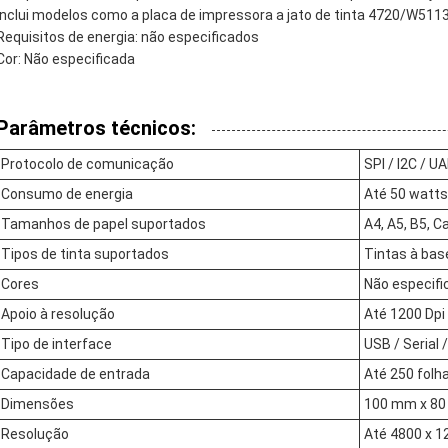
Inclui modelos como a placa de impressora a jato de tinta 4720/W5113,
Requisitos de energia: não especificados
Cor: Não especificada
Parâmetros técnicos:
Protocolo de comunicação
SPI / I2C / U
Consumo de energia
Até 50 watts
Tamanhos de papel suportados
A4, A5, B5, C
Tipos de tinta suportados
Tintas à bas
Cores
Não especifi
Apoio à resolução
Até 1200 Dpi
Tipo de interface
USB / Serial 
Capacidade de entrada
Até 250 folh
Dimensões
100 mm x 8
Resolução
Até 4800 x 1