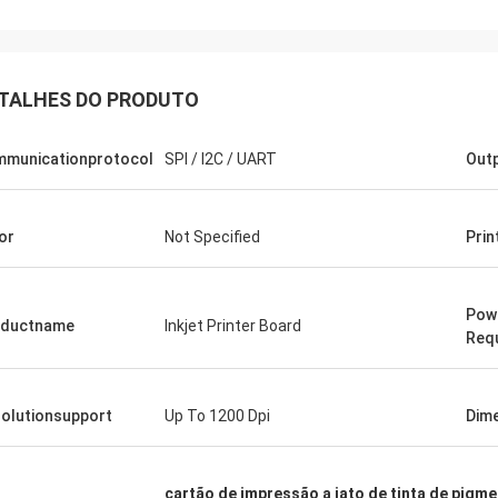
TALHES DO PRODUTO
municationprotocol
SPI / I2C / UART
Outp
or
Not Specified
Prin
Pow
oductname
Inkjet Printer Board
Req
olutionsupport
Up To 1200 Dpi
Dim
cartão de impressão a jato de tinta de pigm