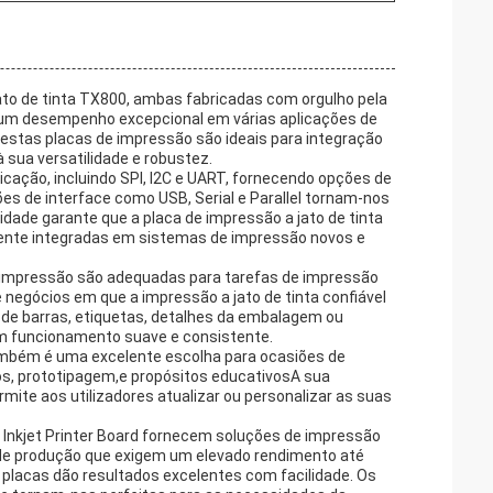
 jato de tinta TX800, ambas fabricadas com orgulho pela
r um desempenho excepcional em várias aplicações de
as placas de impressão são ideais para integração
 sua versatilidade e robustez.
ação, incluindo SPI, I2C e UART, fornecendo opções de
ões de interface como USB, Serial e Parallel tornam-nos
idade garante que a placa de impressão a jato de tinta
lmente integradas em sistemas de impressão novos e
 impressão são adequadas para tarefas de impressão
 negócios em que a impressão a jato de tinta confiável
s de barras, etiquetas, detalhes da embalagem ou
 um funcionamento suave e consistente.
 também é uma excelente escolha para ocasiões de
s, prototipagem,e propósitos educativosA sua
mite aos utilizadores atualizar ou personalizar as suas
0 Inkjet Printer Board fornecem soluções de impressão
 de produção que exigem um elevado rendimento até
placas dão resultados excelentes com facilidade. Os