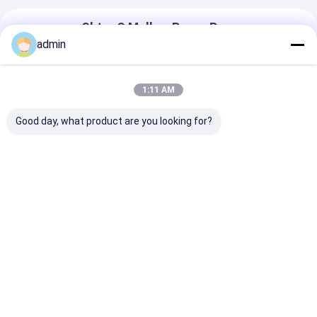
Obter O Melhor Preço Para
admin
Jogo eletrônico industrial da
placa placa principal UV da
1:11 AM
cópia do Inkjet do porto de rede
da impressora TX800 do leito
Good day, what product are you looking for?
da única
Continue
Produtos Recomendados
Casa
Mapa do
Fale
Desktop
Site
Conosco
Site
Mapa do Site
Privacy Policy