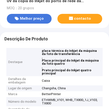
UV da cópia do Inkjet do porto de rede da
impressora TX800 do leito da única
MOQ：20 grupos
Melhor preço
contacto
Descrição De Produto
placa térmica do Inkjet da máquina
da foto de transferência
,
Placa principal do Inkjet da máquina
Destaque
da foto quatro
,
Prato principal do Inkjet quatro
principal
Detalhes da
Caixa
embalagem
Lugar de origem
Changsha, China
Marca
BetterPrinter
ETHWMB_V101, WHB_TX800_1J_V103,
Número do modelo
TX800